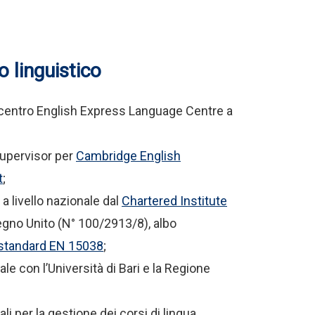
o linguistico
 centro English Express Language Centre a
upervisor per
Cambridge English
t
;
 a livello nazionale dal
Chartered Institute
Regno Unito (N° 100/2913/8), albo
 standard EN 15038
;
le con l’Università di Bari e la Regione
li per la gestione dei corsi di lingua