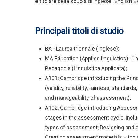
e titolare della scuola di inglese "English E
Principali titoli di studio
BA - Laurea triennale (Inglese);
MA Education (Applied linguistics) - La
Pedagogia (Linguistica Applicata);
A101: Cambridge introducing the Pri
(validity, reliability, fairness, standards
and manageability of assessment);
A102: Cambridge introducing Assessm
stages in the assessment cycle, incl
types of assessment, Designing and de
Creating assessment materials – incl