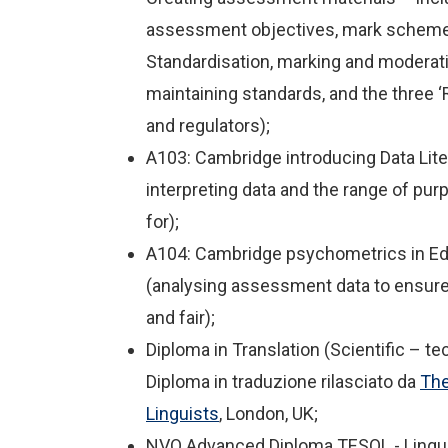
assessment objectives, mark scheme
Standardisation, marking and moderati
maintaining standards, and the three ‘R
and regulators);
A103: Cambridge introducing Data Lite
interpreting data and the range of pu
for);
A104: Cambridge psychometrics in E
(analysing assessment data to ensure t
and fair);
Diploma in Translation (Scientific – te
Diploma in traduzione rilasciato da
The
Linguists
, London, UK;
NVQ Advanced Diploma TESOL - Linguis