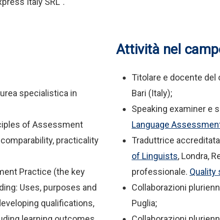
xpress Italy SRL".
Attività nel camp
Titolare e docente del
urea specialistica in
Bari (Italy);
Speaking examiner e s
nciples of Assessment
Language Assessmen
, comparability, practicality
Traduttrice accreditata
of Linguists
, Londra, 
ent Practice (the key
professionale.
Quality
uding: Uses, purposes and
Collaborazioni plurienna
veloping qualifications,
Puglia;
uding learning outcomes,
Collaborazioni plurienna