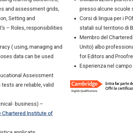
s and assessment grids,
presso alcune scuole sta
on, Setting and
Corsi di lingua per i 
’s – Roles, responsibilities
statali sul territorio di B
Membro del Chartered I
racy ( using, managing and
Unito) albo professiona
rposes data can be used
for Editors and Proofr
Esperienza nel campo l
ducational Assessment
ests are reliable, valid
cnical- business) –
 Chartered Institute of
tica applicata: