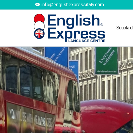
info@englishexpressitaly.com
Scuola d