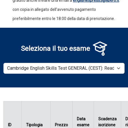
gradito anche inviare una email a
englishexpress3@libero.it
con copia in allegato dell'avvenuto pagamento
preferibilmente entro le 18:00 della data di prenotazione.
Seleziona il tuo esame
Data
Scadenza
D
ID
Tipologia
Prezzo
esame
iscrizione
r