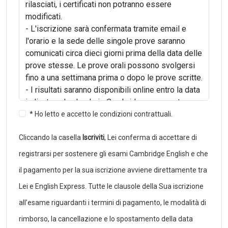
rilasciati, i certificati non potranno essere
modificati.
- L'iscrizione sarà confermata tramite email e
l'orario e la sede delle singole prove saranno
comunicati circa dieci giorni prima della data delle
prove stesse. Le prove orali possono svolgersi
fino a una settimana prima o dopo le prove scritte.
- I risultati saranno disponibili online entro la data
indicata nel calendario Cambridge e non potranno
essere comunicati telefonicamente. I candidati
* Ho letto e accetto le condizioni contrattuali.
iscritti tramite una scuola o un centro di
Cliccando la casella
Iscriviti
, Lei conferma di accettare di
preparazione non potranno richiedere al
Cambridge English Examination Centre i risultati
registrarsi per sostenere gli esami Cambridge English e che
dell'esame, ma dovranno rivolgersi alla propria
il pagamento per la sua iscrizione avviene direttamente tra
scuola o centro di riferimento.
Lei e English Express. Tutte le clausole della Sua iscrizione
- I certificati verranno rilasciati circa un mese
dopo i risultati e devono essere ritirati dal
all’esame riguardanti i termini di pagamento, le modalità di
candidato stesso o da chi ne fa le veci.
rimborso, la cancellazione e lo spostamento della data
- I candidati che non si presenteranno nel luogo e