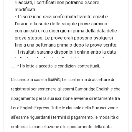
rilasciati, i certificati non potranno essere
modificati.
- L'iscrizione sarà confermata tramite email e
l'orario e la sede delle singole prove saranno
comunicati circa dieci giorni prima della data delle
prove stesse. Le prove orali possono svolgersi
fino a una settimana prima o dopo le prove scritte.
- I risultati saranno disponibili online entro la data
indicata nel calendario Cambridge e non potranno
essere comunicati telefonicamente. I candidati
* Ho letto e accetto le condizioni contrattuali.
iscritti tramite una scuola o un centro di
Cliccando la casella
Iscriviti
, Lei conferma di accettare di
preparazione non potranno richiedere al
Cambridge English Examination Centre i risultati
registrarsi per sostenere gli esami Cambridge English e che
dell'esame, ma dovranno rivolgersi alla propria
il pagamento per la sua iscrizione avviene direttamente tra
scuola o centro di riferimento.
Lei e English Express. Tutte le clausole della Sua iscrizione
- I certificati verranno rilasciati circa un mese
dopo i risultati e devono essere ritirati dal
all’esame riguardanti i termini di pagamento, le modalità di
candidato stesso o da chi ne fa le veci.
rimborso, la cancellazione e lo spostamento della data
- I candidati che non si presenteranno nel luogo e