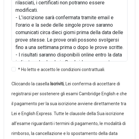
rilasciati, i certificati non potranno essere
modificati.
- L'iscrizione sarà confermata tramite email e
l'orario e la sede delle singole prove saranno
comunicati circa dieci giorni prima della data delle
prove stesse. Le prove orali possono svolgersi
fino a una settimana prima o dopo le prove scritte.
- I risultati saranno disponibili online entro la data
indicata nel calendario Cambridge e non potranno
essere comunicati telefonicamente. I candidati
* Ho letto e accetto le condizioni contrattuali.
iscritti tramite una scuola o un centro di
Cliccando la casella
Iscriviti
, Lei conferma di accettare di
preparazione non potranno richiedere al
Cambridge English Examination Centre i risultati
registrarsi per sostenere gli esami Cambridge English e che
dell'esame, ma dovranno rivolgersi alla propria
il pagamento per la sua iscrizione avviene direttamente tra
scuola o centro di riferimento.
Lei e English Express. Tutte le clausole della Sua iscrizione
- I certificati verranno rilasciati circa un mese
dopo i risultati e devono essere ritirati dal
all’esame riguardanti i termini di pagamento, le modalità di
candidato stesso o da chi ne fa le veci.
rimborso, la cancellazione e lo spostamento della data
- I candidati che non si presenteranno nel luogo e