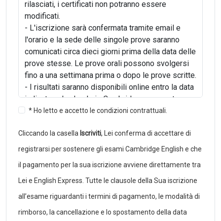
rilasciati, i certificati non potranno essere
modificati.
- L'iscrizione sarà confermata tramite email e
l'orario e la sede delle singole prove saranno
comunicati circa dieci giorni prima della data delle
prove stesse. Le prove orali possono svolgersi
fino a una settimana prima o dopo le prove scritte.
- I risultati saranno disponibili online entro la data
indicata nel calendario Cambridge e non potranno
essere comunicati telefonicamente. I candidati
* Ho letto e accetto le condizioni contrattuali.
iscritti tramite una scuola o un centro di
Cliccando la casella
Iscriviti
, Lei conferma di accettare di
preparazione non potranno richiedere al
Cambridge English Examination Centre i risultati
registrarsi per sostenere gli esami Cambridge English e che
dell'esame, ma dovranno rivolgersi alla propria
il pagamento per la sua iscrizione avviene direttamente tra
scuola o centro di riferimento.
Lei e English Express. Tutte le clausole della Sua iscrizione
- I certificati verranno rilasciati circa un mese
dopo i risultati e devono essere ritirati dal
all’esame riguardanti i termini di pagamento, le modalità di
candidato stesso o da chi ne fa le veci.
rimborso, la cancellazione e lo spostamento della data
- I candidati che non si presenteranno nel luogo e