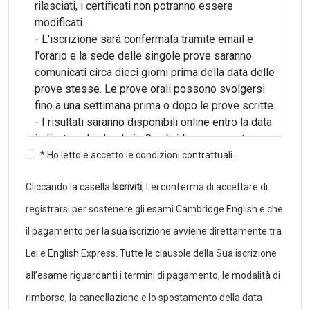
rilasciati, i certificati non potranno essere
modificati.
- L'iscrizione sarà confermata tramite email e
l'orario e la sede delle singole prove saranno
comunicati circa dieci giorni prima della data delle
prove stesse. Le prove orali possono svolgersi
fino a una settimana prima o dopo le prove scritte.
- I risultati saranno disponibili online entro la data
indicata nel calendario Cambridge e non potranno
essere comunicati telefonicamente. I candidati
* Ho letto e accetto le condizioni contrattuali.
iscritti tramite una scuola o un centro di
Cliccando la casella
Iscriviti
, Lei conferma di accettare di
preparazione non potranno richiedere al
Cambridge English Examination Centre i risultati
registrarsi per sostenere gli esami Cambridge English e che
dell'esame, ma dovranno rivolgersi alla propria
il pagamento per la sua iscrizione avviene direttamente tra
scuola o centro di riferimento.
Lei e English Express. Tutte le clausole della Sua iscrizione
- I certificati verranno rilasciati circa un mese
dopo i risultati e devono essere ritirati dal
all’esame riguardanti i termini di pagamento, le modalità di
candidato stesso o da chi ne fa le veci.
rimborso, la cancellazione e lo spostamento della data
- I candidati che non si presenteranno nel luogo e