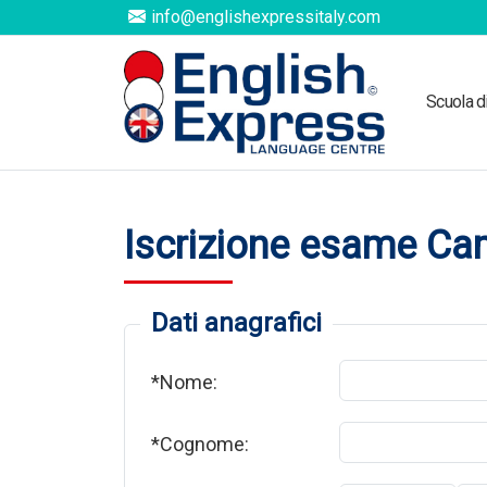
info@englishexpressitaly.com
Scuola d
Iscrizione esame Ca
Dati anagrafici
*Nome:
*Cognome: