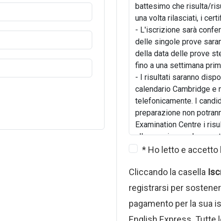
battesimo che risulta/ris
una volta rilasciati, i cer
- L'iscrizione sarà confe
delle singole prove saran
della data delle prove s
fino a una settimana prim
- I risultati saranno dispo
calendario Cambridge e 
telefonicamente. I candida
preparazione non potrann
Examination Centre i risu
alla propria scuola o cent
- I certificati verranno ri
* Ho letto e accetto 
devono essere ritirati da
Cliccando la casella
Iscr
- I candidati che non si p
per l'esame perderanno il
registrarsi per sostene
chiedere il rimborso della
pagamento per la sua is
impossibilitati a sostene
English Express. Tutte l
chiedere il rimborso parzi