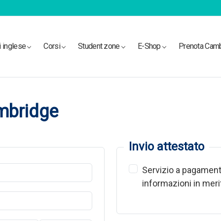
i inglese
Corsi
Student zone
E-Shop
Prenota Cam
mbridge
Invio attestato
Servizio a pagament
informazioni in merit