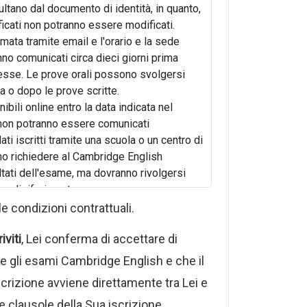
ultano dal documento di identità, in quanto,
tificati non potranno essere modificati.
rmata tramite email e l'orario e la sede
no comunicati circa dieci giorni prima
tesse. Le prove orali possono svolgersi
a o dopo le prove scritte.
nibili online entro la data indicata nel
non potranno essere comunicati
ti iscritti tramite una scuola o un centro di
o richiedere al Cambridge English
ltati dell'esame, ma dovranno rivolgersi
ro di riferimento.
lasciati circa un mese dopo i risultati e
le condizioni contrattuali.
l candidato stesso o da chi ne fa le veci.
iviti
, Lei conferma di accettare di
resenteranno nel luogo e nell'ora indicati
 diritto di sostenerlo e non potranno
re gli esami Cambridge English e che il
 quota d'iscrizione. Soltanto i candidati
crizione avviene direttamente tra Lei e
re gli esami per motivi di salute potranno
e clausole della Sua iscrizione
ale della tassa di iscrizione (circa il 50%),