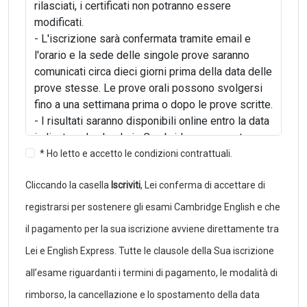
rilasciati, i certificati non potranno essere
modificati.
- L'iscrizione sarà confermata tramite email e
l'orario e la sede delle singole prove saranno
comunicati circa dieci giorni prima della data delle
prove stesse. Le prove orali possono svolgersi
fino a una settimana prima o dopo le prove scritte.
- I risultati saranno disponibili online entro la data
indicata nel calendario Cambridge e non potranno
essere comunicati telefonicamente. I candidati
* Ho letto e accetto le condizioni contrattuali.
iscritti tramite una scuola o un centro di
Cliccando la casella
Iscriviti
, Lei conferma di accettare di
preparazione non potranno richiedere al
Cambridge English Examination Centre i risultati
registrarsi per sostenere gli esami Cambridge English e che
dell'esame, ma dovranno rivolgersi alla propria
il pagamento per la sua iscrizione avviene direttamente tra
scuola o centro di riferimento.
Lei e English Express. Tutte le clausole della Sua iscrizione
- I certificati verranno rilasciati circa un mese
dopo i risultati e devono essere ritirati dal
all’esame riguardanti i termini di pagamento, le modalità di
candidato stesso o da chi ne fa le veci.
rimborso, la cancellazione e lo spostamento della data
- I candidati che non si presenteranno nel luogo e